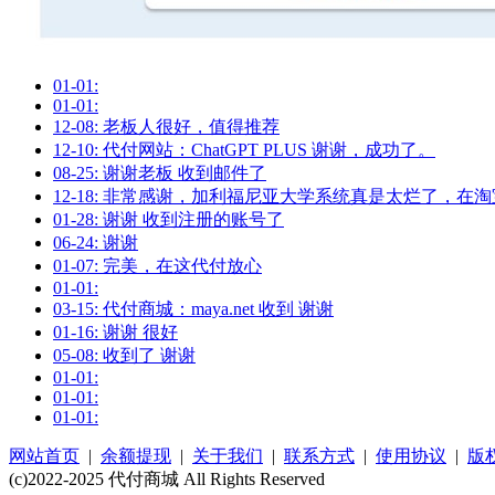
01-01:
01-01:
12-08: 老板人很好，值得推荐
12-10: 代付网站：ChatGPT PLUS 谢谢，成功了。
08-25: 谢谢老板 收到邮件了
12-18: 非常感谢，加利福尼亚大学系统真是太烂了，在
01-28: 谢谢 收到注册的账号了
06-24: 谢谢
01-07: 完美，在这代付放心
01-01:
03-15: 代付商城：maya.net 收到 谢谢
01-16: 谢谢 很好
05-08: 收到了 谢谢
01-01:
01-01:
01-01:
网站首页
|
余额提现
|
关于我们
|
联系方式
|
使用协议
|
版
(c)2022-2025 代付商城 All Rights Reserved