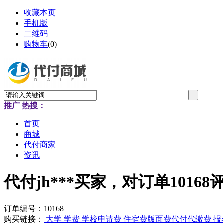
收藏本页
手机版
二维码
购物车
(
0
)
推广
热搜：
首页
商城
代付商家
资讯
代付jh***买家，对订单10168
订单编号：10168
购买链接：
大学 学费 学校申请费 住宿费版面费代付代缴费 报