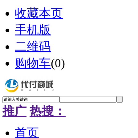
收藏本页
手机版
二维码
购物车
(
0
)
推广
热搜：
首页