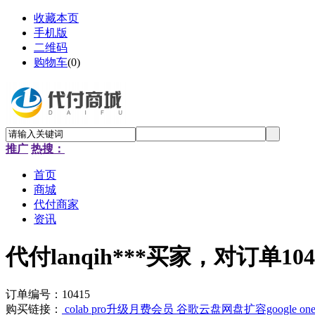
收藏本页
手机版
二维码
购物车
(
0
)
推广
热搜：
首页
商城
代付商家
资讯
代付lanqih***买家，对订单10
订单编号：10415
购买链接：
colab pro升级月费会员 谷歌云盘网盘扩容google o