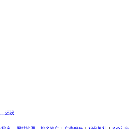
吃饭，还没
权隐私
|
网站地图
|
排名推广
|
广告服务
|
积分换礼
|
RSS订