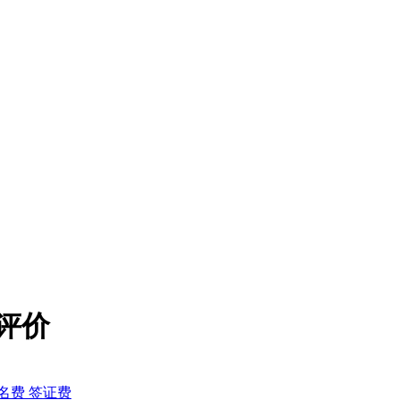
3评价
名费 签证费