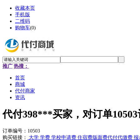
收藏本页
手机版
二维码
购物车
(
0
)
推广
热搜：
首页
商城
代付商家
资讯
代付398***买家，对订单1050
订单编号：10503
购买链接：
大学 学费 学校申请费 住宿费版面费代付代缴费 报