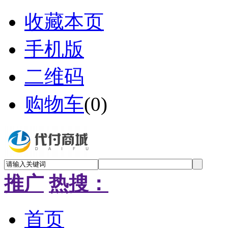
收藏本页
手机版
二维码
购物车
(
0
)
推广
热搜：
首页