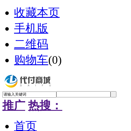
收藏本页
手机版
二维码
购物车
(
0
)
推广
热搜：
首页