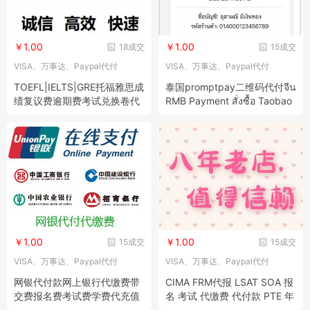
￥1.00
￥1.00
18成交
15成交
VISA、万事达、Paypal代付
VISA、万事达、Paypal代付
TOEFL|IELTS|GRE托福雅思成
泰国promptpay二维码代付จีน
绩复议费逾期费考试兑换卷代
RMB Payment สั่งซื้อ Taobao
付款缴费
สั่งซื้อ JD.com สั่งซื้อ Pinduod
uo Payment WeChat Al
￥1.00
￥1.00
15成交
15成交
VISA、万事达、Paypal代付
VISA、万事达、Paypal代付
网银代付款网上银行代缴费带
CIMA FRM代报 LSAT SOA 报
交费报名费考试费学费代充值
名 考试 代缴费 代付款 PTE 年
网站网页
费 改期