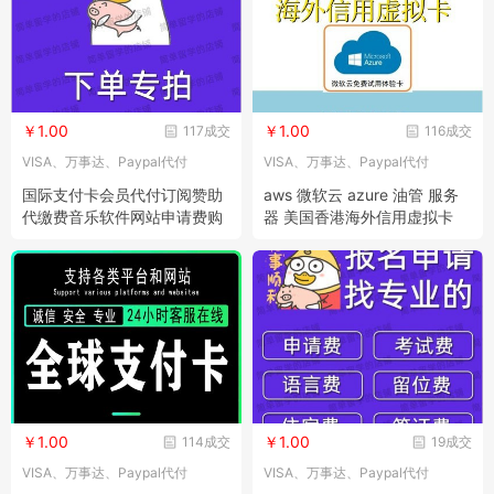
￥1.00
￥1.00
117成交
116成交
VISA、万事达、Paypal代付
VISA、万事达、Paypal代付
国际支付卡会员代付订阅赞助
aws 微软云 azure 油管 服务
代缴费音乐软件网站申请费购
器 美国香港海外信用虚拟卡
物礼品卡
￥1.00
￥1.00
114成交
19成交
VISA、万事达、Paypal代付
VISA、万事达、Paypal代付