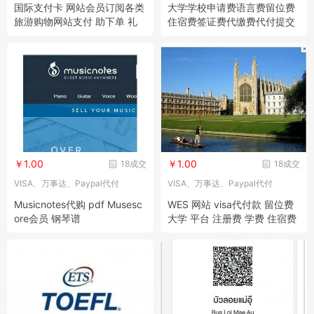
国际支付卡 网站会员订阅各类
大学学校申请费语言费留位费
旅游购物网站支付 助下单 礼
住宿费签证费代缴费代付提交
品卡
资料报名
￥1.00
￥1.00
18成交
18成交
VISA、万事达、Paypal代付
VISA、万事达、Paypal代付
Musicnotes代购 pdf Musesc
WES 网站 visa代付款 留位费
ore会员 钢琴谱
大学 平台 注册费 学费 住宿费
托福送分