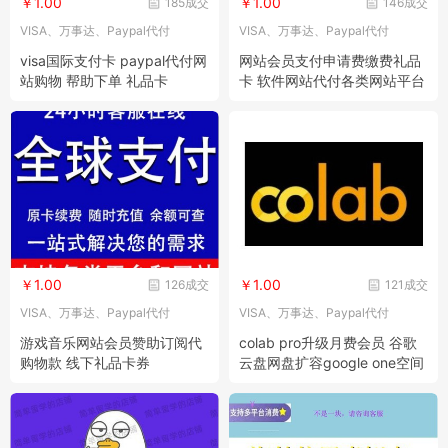
￥1.00
￥1.00
185成交
146成交
VISA、万事达、Paypal代付
VISA、万事达、Paypal代付
visa国际支付卡 paypal代付网
网站会员支付申请费缴费礼品
站购物 帮助下单 礼品卡
卡 软件网站代付各类网站平台
代付款
￥1.00
￥1.00
126成交
121成交
VISA、万事达、Paypal代付
VISA、万事达、Paypal代付
游戏音乐网站会员赞助订阅代
colab pro升级月费会员 谷歌
购物款 线下礼品卡券
云盘网盘扩容google one空间
升级