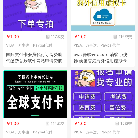
￥1.00
￥1.00
117成交
116成交
VISA、万事达、Paypal代付
VISA、万事达、Paypal代付
国际支付卡会员代付订阅赞助
aws 微软云 azure 油管 服务
代缴费音乐软件网站申请费购
器 美国香港海外信用虚拟卡
物礼品卡
￥1.00
￥1.00
114成交
19成交
VISA、万事达、Paypal代付
VISA、万事达、Paypal代付