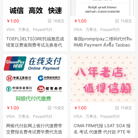
￥1.00
￥1.00
18成交
15成交
VISA、万事达、Paypal代付
VISA、万事达、Paypal代付
TOEFL|IELTS|GRE托福雅思成
泰国promptpay二维码代付จีน
绩复议费逾期费考试兑换卷代
RMB Payment สั่งซื้อ Taobao
付款缴费
สั่งซื้อ JD.com สั่งซื้อ Pinduod
uo Payment WeChat Al
￥1.00
￥1.00
15成交
15成交
VISA、万事达、Paypal代付
VISA、万事达、Paypal代付
网银代付款网上银行代缴费带
CIMA FRM代报 LSAT SOA 报
交费报名费考试费学费代充值
名 考试 代缴费 代付款 PTE 年
网站网页
费 改期