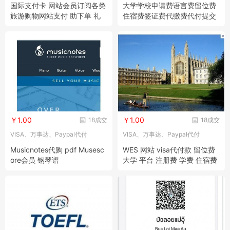
国际支付卡 网站会员订阅各类
大学学校申请费语言费留位费
旅游购物网站支付 助下单 礼
住宿费签证费代缴费代付提交
品卡
资料报名
￥1.00
￥1.00
18成交
18成交
VISA、万事达、Paypal代付
VISA、万事达、Paypal代付
Musicnotes代购 pdf Musesc
WES 网站 visa代付款 留位费
ore会员 钢琴谱
大学 平台 注册费 学费 住宿费
托福送分