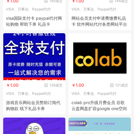
￥1.00
￥1.00
185成交
146成交
VISA、万事达、Paypal代付
VISA、万事达、Paypal代付
visa国际支付卡 paypal代付网
网站会员支付申请费缴费礼品
站购物 帮助下单 礼品卡
卡 软件网站代付各类网站平台
代付款
￥1.00
￥1.00
126成交
121成交
VISA、万事达、Paypal代付
VISA、万事达、Paypal代付
游戏音乐网站会员赞助订阅代
colab pro升级月费会员 谷歌
购物款 线下礼品卡券
云盘网盘扩容google one空间
升级