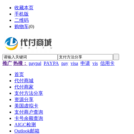
收藏本页
手机版
二维码
购物车
(
0
)
推广
热搜：
paypal
PAYPA
pay
visa
申请
vis
信用卡
首页
代付商城
代付商家
支付方法分享
资源分享
美国虚拟卡
支付商户查询
卡号余额查询
AIGC检测
Outlook邮箱