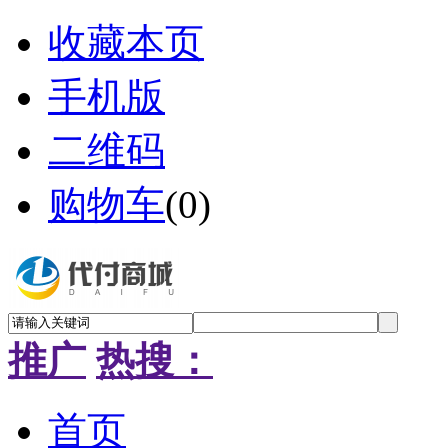
收藏本页
手机版
二维码
购物车
(
0
)
推广
热搜：
首页