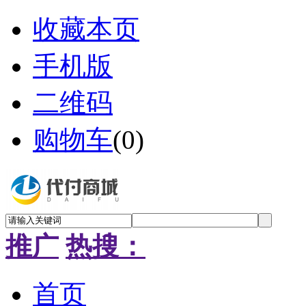
收藏本页
手机版
二维码
购物车
(
0
)
推广
热搜：
首页