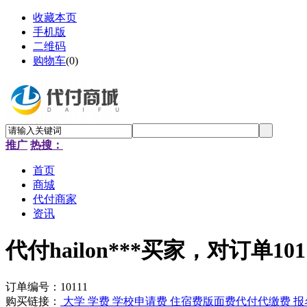
收藏本页
手机版
二维码
购物车
(
0
)
推广
热搜：
首页
商城
代付商家
资讯
代付hailon***买家，对订单10
订单编号：10111
购买链接：
大学 学费 学校申请费 住宿费版面费代付代缴费 报