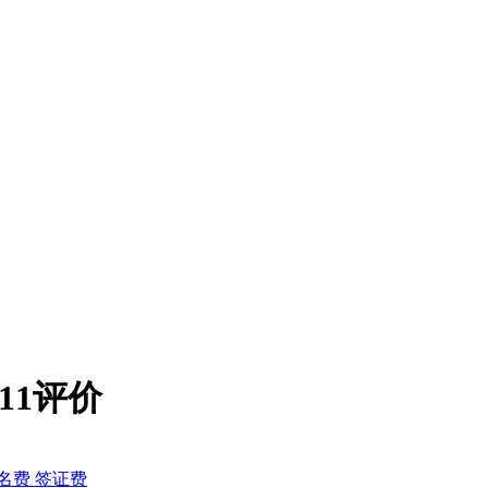
111评价
名费 签证费