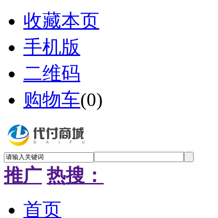
收藏本页
手机版
二维码
购物车
(
0
)
推广
热搜：
首页