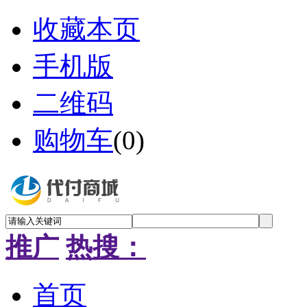
收藏本页
手机版
二维码
购物车
(
0
)
推广
热搜：
首页