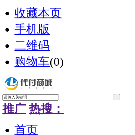
收藏本页
手机版
二维码
购物车
(
0
)
推广
热搜：
首页