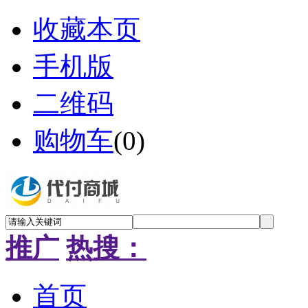
收藏本页
手机版
二维码
购物车
(
0
)
推广
热搜：
首页