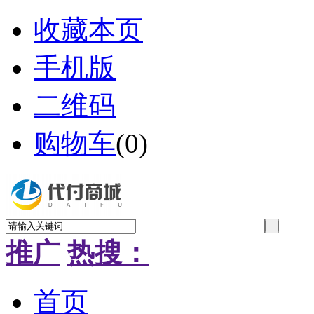
收藏本页
手机版
二维码
购物车
(
0
)
推广
热搜：
首页