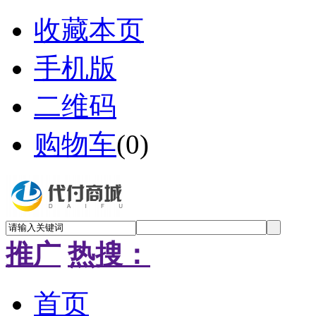
收藏本页
手机版
二维码
购物车
(
0
)
推广
热搜：
首页