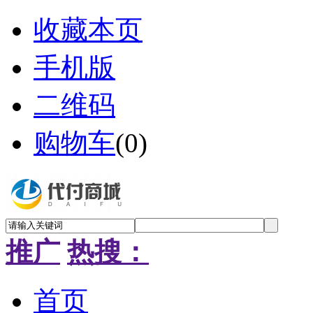
收藏本页
手机版
二维码
购物车
(
0
)
推广
热搜：
首页